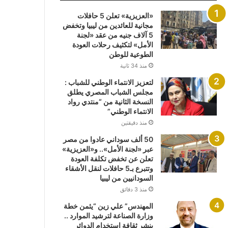
«العزيزية» تعلن 5 حافلات
مجانية للعائدين من ليبيا وتخفض
5 آلاف جنيه من عقد «لجنة
الأمل» لتكثيف رحلات العودة
الطوعية للوطن
منذ 34 ثانية
لتعزيز الانتماء الوطني للشباب :
مجلس الشباب المصري يطلق
النسخة الثانية من “منتدي رواد
الانتماء الوطني”
منذ دقيقتين
50 ألف سوداني عادوا من مصر
عبر «لجنة الأمل».. و«العزيزية»
تعلن عن تخفض تكلفة العودة
وتتبرع بـ5 حافلات لنقل الأشقاء
السودانيين من ليبيا
منذ 3 دقائق
المهندس” علي زين “يثمن خطة
وزارة الصناعة لترشيد الموارد ..
بنشر ثقافة استخدام الدوائر