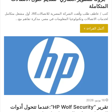
المتكاملة
كتب / عاطف طلب وقّعت الشركة المصرية للاتصالاتWE، أول مشغل متكامل
لخدمات الاتصالات وتكنولوجيا المعلومات في مصر، مذكرة تفاهم مع…
أكمل القراءة »
16 يونيو، 2026
تقرير “HP Wolf Security”:عندما تتحول أدوات