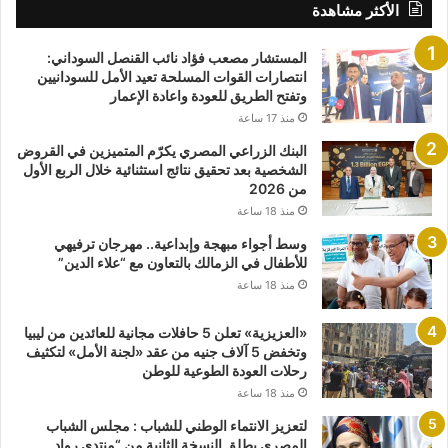
الأكثر مشاهدة
المستشار مصعب فؤاد نائب القنصل السوداني:
انتصارات القوات المسلحة تعيد الأمل للسودانيين
وتفتح الطريق للعودة واعادة الإعمار
منذ 17 ساعة
البنك الزراعي المصري يكرّم المتميزين في القروض
الشخصية بعد تحقيق نتائج استثنائية خلال الربع الأول
من 2026
منذ 18 ساعة
وسط أجواء مبهجة وإبداعية.. مهرجان ترفيهي
للأطفال في الزمالك بالتعاون مع “علاء الدين”
منذ 18 ساعة
«العزيزية» تعلن 5 حافلات مجانية للعائدين من ليبيا
وتخفض 5 آلاف جنيه من عقد «لجنة الأمل» لتكثيف
رحلات العودة الطوعية للوطن
منذ 18 ساعة
لتعزيز الانتماء الوطني للشباب : مجلس الشباب
المصري يطلق النسخة الثانية من “منتدي رواد