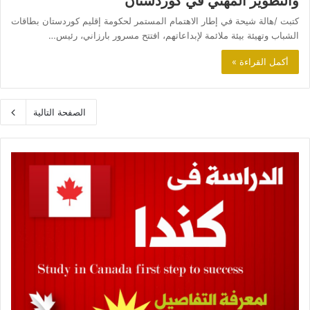
والتطوير المهني في كوردستان
كتبت /هالة شيحة في إطار الاهتمام المستمر لحكومة إقليم كوردستان بطاقات
الشباب وتهيئة بيئة ملائمة لإبداعاتهم، افتتح مسرور بارزاني، رئيس…
أكمل القراءة »
الصفحة التالية