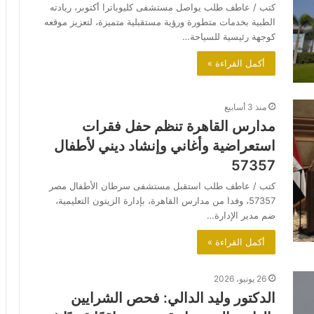
كتب / عاطف طلب يواصل مستشفى كليوباترا أكتوبر، ريادته
الطبية بخدمات متطورة ورؤية مستقبلية متميزة، لتعزيز موقعه
كوجهة رئيسية للسياحة…
أكمل القراءة »
منذ 3 أسابيع
مدارس القاهرة تنظم حفل فقرات
استعراضية وأغاني وإنشاد ديني لأطفال
57357
كتب / عاطف طلب استقبل مستشفى سرطان الأطفال مصر
57357، وفدا من مدارس القاهرة، بإدارة الزيتون التعليمية،
ضم مدير الإدارة…
أكمل القراءة »
26 يونيو، 2026
الدكتور وليد الدالي: فحص الشرايين