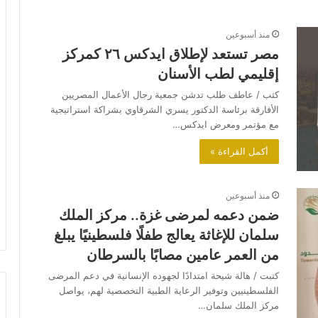
منذ أسبوعين
مصر تستعد لإطلاق ايدكس ٢٦ كمركز
إقليمي لطب الأسنان
كتب / عاطف طلب تدشن جمعية رجال الأعمال المصريين
الأفارقة برئاسة الدكتور يسري الشرقاوي بشراكة استراتيجية
مع مؤتمر ومعرض ايدكس…
أكمل القراءة »
منذ أسبوعين
ضمن دعمه لمرضى غزة.. مركز الملك
سلمان للإغاثة يعالج طفلًا فلسطينيًا يبلغ
من العمر عامين مصابًا بالسرطان
كتبت / هالة شيحة ‏‎امتدادًا لجهوده الإنسانية في دعم المرضى
الفلسطينيين وتوفير الرعاية الطبية التخصصية لهم، يواصل
مركز الملك سلمان…