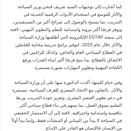
كما أشارت إلى توجيهات السيد شريف فتحي وزير السياحة
والآثار للتوسع في استخدام الأدوات الرقمية الحديثة في
التدريب، بما يسمح بالوصول إلى شرائح أكبر من المستفيدين،
ويوفر فرصًا أكثر مرونة واستدامة للتعلم والتطوير المهني، لافتة
إلى منصة EGTAP الإلكترونية التي أطلقتها وزارة السياحة
والآثار خلال عام 2025، لتوفير برامج تدريبية مجانية للعاملين
في القطاع السياحي العام والخاص، وكذلك للراغبين في
الالتحاق بالقطاع، بما يتيح فرصًا أكبر لبناء القدرات ورفع
الكفاءة المهنية وتطوير المهارات بصورة مستمرة.
وفي ختام كلمتها، أكدت الدكتورة سها على أن وزارة السياحة
والآثار، بالتعاون مع الاتحاد المصري للغرف السياحية، مستمرة
في دعم تطوير العنصر البشري، وتعزيز جودة التدريب، وربط
التعليم بسوق العمل، بما يسهم في بناء قطاع سياحي أكثر
تنافسية واستدامة واحترافية، لافتة إلى أن الاستثمار الحقيقي
في السياحة لا يبدأ من المباني أو المنشآت فقط، وإنما يبدأ أولاً
من الإنسان فالإنسان هو القادر على الإبداع.