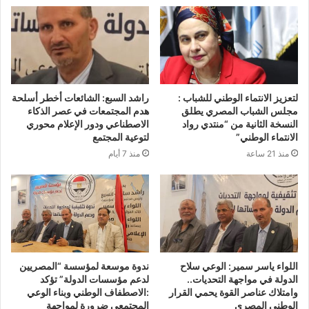
لتعزيز الانتماء الوطني للشباب :
راشد السبع: الشائعات أخطر أسلحة
مجلس الشباب المصري يطلق
هدم المجتمعات في عصر الذكاء
النسخة الثانية من “منتدي رواد
الاصطناعي ودور الإعلام محوري
الانتماء الوطني”
لتوعية المجتمع
منذ 21 ساعة
منذ 7 أيام
اللواء ياسر سمير: الوعي سلاح
ندوة موسعة لمؤسسة “المصريين
الدولة في مواجهة التحديات..
لدعم مؤسسات الدولة” تؤكد
وامتلاك عناصر القوة يحمي القرار
:الاصطفاف الوطني وبناء الوعي
الوطني المصري
المجتمعي ضرورة لمواجهة