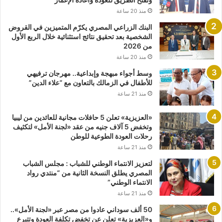
منذ 20 ساعة
البنك الزراعي المصري يكرّم المتميزين في القروض
الشخصية بعد تحقيق نتائج استثنائية خلال الربع الأول
من 2026
منذ 20 ساعة
وسط أجواء مبهجة وإبداعية.. مهرجان ترفيهي
للأطفال في الزمالك بالتعاون مع “علاء الدين”
منذ 21 ساعة
«العزيزية» تعلن 5 حافلات مجانية للعائدين من ليبيا
وتخفض 5 آلاف جنيه من عقد «لجنة الأمل» لتكثيف
رحلات العودة الطوعية للوطن
منذ 21 ساعة
لتعزيز الانتماء الوطني للشباب : مجلس الشباب
المصري يطلق النسخة الثانية من “منتدي رواد
الانتماء الوطني”
منذ 21 ساعة
50 ألف سوداني عادوا من مصر عبر «لجنة الأمل»..
و«العزيزية» تعلن عن تخفض تكلفة العودة وتتبرع